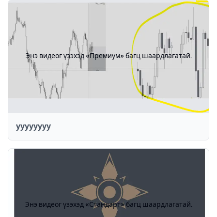
Энэ видеог үзэхэд «Премиум» багц шаардлагатай.
уууууууу
Энэ видеог үзэхэд «Стандарт» багц шаардлагатай.