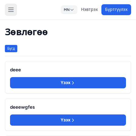
Нэвтрэх
Бүртгүүлэх
MN
Зөвлөгөө
Бүгд
deee
Үзэх
deeewgfes
Үзэх