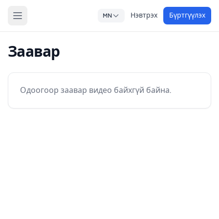
Нэвтрэх
Бүртгүүлэх
MN
Заавар
Одоогоор заавар видео байхгүй байна.