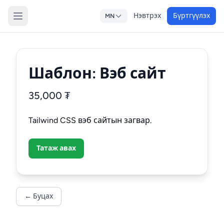
Нэвтрэх
Бүртгүүлэх
MN
Шаблон: Вэб сайт
35,000
₮
Tailwind CSS вэб сайтын загвар.
Татаж авах
← Буцах