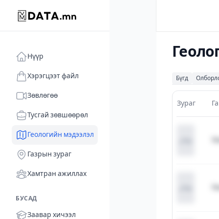
Геоло
Нүүр
Хэрэгцээт файл
Бүгд
Олборл
Зөвлөгөө
Зураг
Г
Тусгай зөвшөөрөл
Геологийн мэдээлэл
Ге
Газрын зураг
Хамтран ажиллах
Ге
БУСАД
Заавар хичээл