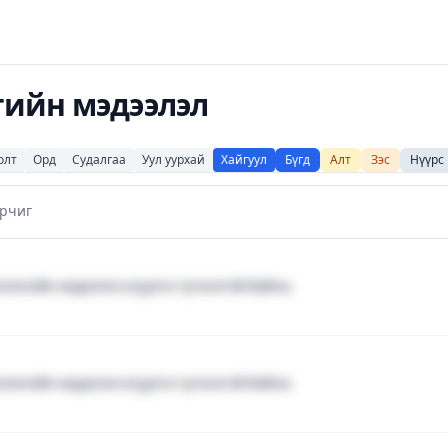
гийн мэдээлэл
олт
Орд
Судалгаа
Уул уурхай
Хайгуул
Бүгд
Алт
Зэс
Нүүрс
арчиг
ологийн мэдээлэл агуулга түгжээтэй байна.
ологийн мэдээлэл агуулга түгжээтэй байна.