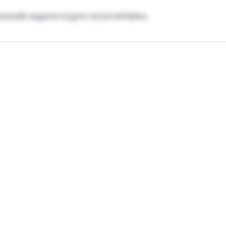
ологийн мэдээлэл агуулга түгжээтэй байна.