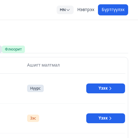
Нэвтрэх
Бүртгүүлэх
MN
Флюорит
Ашигт малтмал
Үзэх
Нүүрс
Үзэх
Зэс