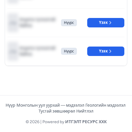
Агуулга түгжээтэй
Үзэх
Нүүрс
байна.
Агуулга түгжээтэй
Үзэх
Нүүрс
байна.
Нүүр
·
Монголын уул уурхай — мэдээлэл
·
Геологийн мэдээлэл
·
Тусгай зөвшөөрөл
·
Нийтлэл
© 2026 | Powered by
ИТГЭЛТ РЕСУРС ХХК