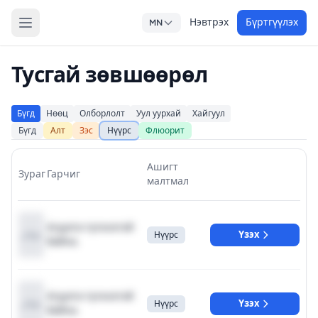
Нэвтрэх
Бүртгүүлэх
MN
Тусгай зөвшөөрөл
Бүгд
Нөөц
Олборлолт
Уул уурхай
Хайгуул
Бүгд
Алт
Зэс
Нүүрс
Флюорит
Ашигт
Зураг
Гарчиг
малтмал
Агуулга түгжээтэй
Үзэх
Нүүрс
байна.
Агуулга түгжээтэй
Үзэх
Нүүрс
байна.