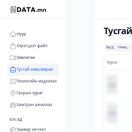
Тусга
Нүүр
Хэрэгцээт файл
Бүгд
Нөөц
Зөвлөгөө
Зураг
Тусгай зөвшөөрөл
Геологийн мэдээлэл
Газрын зураг
Хамтран ажиллах
БУСАД
Заавар хичээл