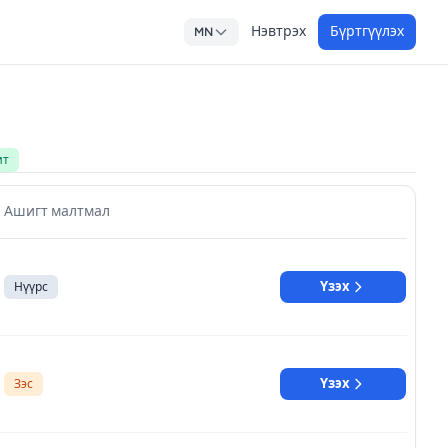
Нэвтрэх
Бүртгүүлэх
MN
ит
Ашигт малтмал
Үзэх
Нүүрс
Үзэх
Зэс