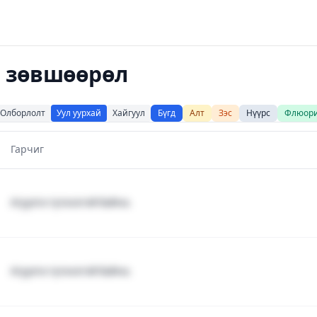
й зөвшөөрөл
Олборлолт
Уул уурхай
Хайгуул
Бүгд
Алт
Зэс
Нүүрс
Флюор
Гарчиг
Агуулга түгжээтэй байна.
Агуулга түгжээтэй байна.