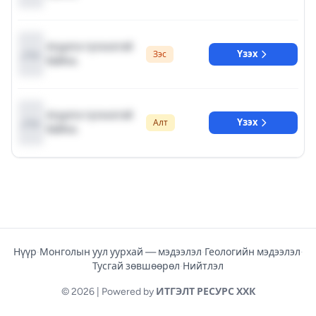
Агуулга түгжээтэй
Үзэх
Зэс
байна.
Агуулга түгжээтэй
Үзэх
Алт
байна.
Нүүр
·
Монголын уул уурхай — мэдээлэл
·
Геологийн мэдээлэл
·
Тусгай зөвшөөрөл
·
Нийтлэл
© 2026 | Powered by
ИТГЭЛТ РЕСУРС ХХК