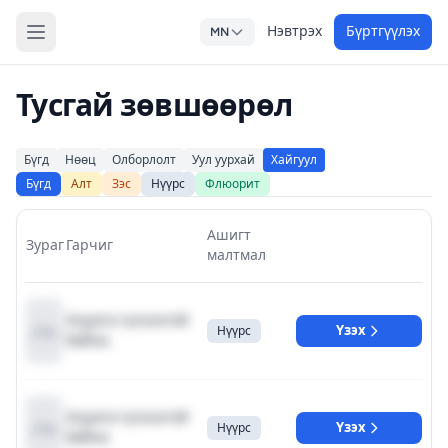
Нэвтрэх
Бүртгүүлэх
MN
Тусгай зөвшөөрөл
Бүгд
Нөөц
Олборлолт
Уул уурхай
Хайгуул
Бүгд
Алт
Зэс
Нүүрс
Флюорит
Ашигт
Зураг
Гарчиг
малтмал
Агуулга түгжээтэй
Үзэх
Нүүрс
байна.
Агуулга түгжээтэй
Үзэх
Нүүрс
байна.