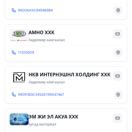
99006430
|
94946984
АМНО ХХК
Хөдөлмөр хамгаалал
11300609
НКВ ИНТЕРНЭШНЛ ХОЛДИНГ ХХК
Хөдөлмөр хамгаалал
99091826
|
345261
|
99047467
ЭМ ЖИ ЭЛ АКУА ХХК
Бусад материал