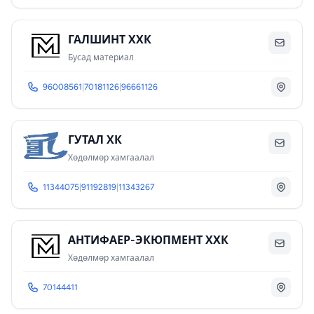
ГАЛШИНТ ХХК
Бусад материал
96008561
|
70181126
|
96661126
ГУТАЛ ХК
Хөдөлмөр хамгаалал
11344075
|
91192819
|
11343267
АНТИФАЕР-ЭКЮПМЕНТ ХХК
Хөдөлмөр хамгаалал
70144411