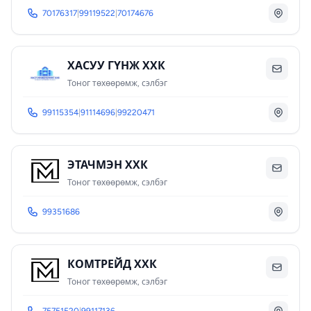
70176317
|
99119522
|
70174676
ХАСУУ ГҮНЖ ХХК
Тоног төхөөрөмж, сэлбэг
99115354
|
91114696
|
99220471
ЭТАЧМЭН ХХК
Тоног төхөөрөмж, сэлбэг
99351686
КОМТРЕЙД ХХК
Тоног төхөөрөмж, сэлбэг