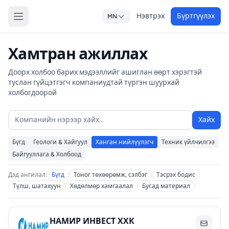
Нэвтрэх
Бүртгүүлэх
MN
Хамтран ажиллах
Доорх холбоо барих мэдээллийг ашиглан өөрт хэрэгтэй
туслан гүйцэтгэгч компаниудтай түргэн шуурхай
холбогдоорой
Хайх
Бүгд
Геологи & Хайгуул
Ханган нийлүүлэгч
Техник үйлчилгээ
Байгууллага & Холбоод
Дэд ангилал:
Бүгд
Тоног төхөөрөмж, сэлбэг
Тэсрэх бодис
Түлш, шатахуун
Хөдөлмөр хамгаалал
Бусад материал
НАМИР ИНВЕСТ ХХК