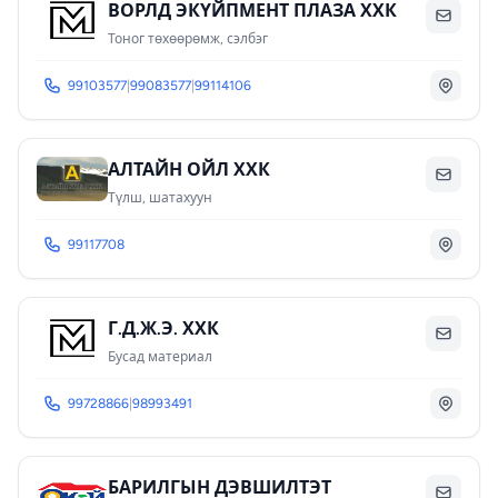
ВОРЛД ЭКҮЙПМЕНТ ПЛАЗА ХХК
Тоног төхөөрөмж, сэлбэг
99103577
|
99083577
|
99114106
АЛТАЙН ОЙЛ ХХК
Түлш, шатахуун
99117708
Г.Д.Ж.Э. ХХК
Бусад материал
99728866
|
98993491
БАРИЛГЫН ДЭВШИЛТЭТ