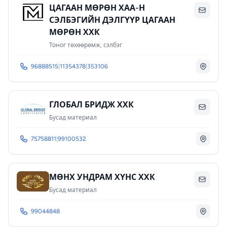
ЦАГААН МӨΡӨΗ ХΑΑ-Η
СЭЛБЭГИЙН ДЭЛГҮҮР ЦАГААН
ΜӨΡӨΗ ХХК
Тоног төхөөрөмж, сэлбэг
96888515
|
11354378
|
353106
ГЛОБАЛ БРИДЖ ХХК
Бусад материал
75758811
|
99100532
МӨНХ УНДРАМ ХҮНС ХХК
Бусад материал
99044848