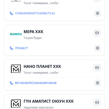
Тоног төхөөрөмж, сэлбэг
11318359
|
99097734
|
99071333
МЕРА ХХК
Тэсрэх бодис
75556677
НАНО ПЛАНЕТ ХХК
Тоног төхөөрөмж, сэлбэг
88116648
|
99006648
|
88106648
ГҮН АМАТИСТ ОЮУН ХХК
Хөдөлмөр хамгаалал