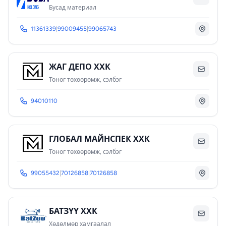
Бусад материал
11361339
|
99009455
|
99065743
ЖАГ ДЕПО ХХК
Тоног төхөөрөмж, сэлбэг
94010110
ГЛОБАЛ МАЙНСПЕК ХХК
Тоног төхөөрөмж, сэлбэг
99055432
|
70126858
|
70126858
БАТЗҮҮ ХХК
Хөдөлмөр хамгаалал