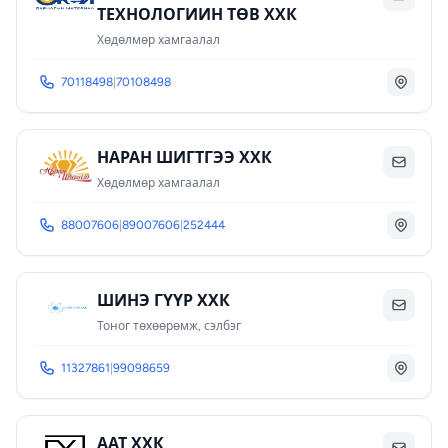
ТЕХНОЛОГИИН ТӨВ ХХК
Хөдөлмөр хамгаалал
70118498
|
70108498
НАРАН ШИГТГЭЭ ХХК
Хөдөлмөр хамгаалал
88007606
|
89007606
|
252444
ШИНЭ ГҮҮР ХХК
Тоног төхөөрөмж, сэлбэг
11327861
|
99098659
ААТ ХХК