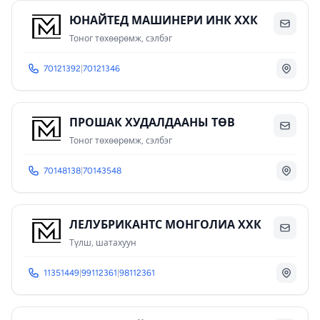
ЮНАЙТЕД МАШИНЕРИ ИНК ХХК
Тоног төхөөрөмж, сэлбэг
70121392
|
70121346
ПРОШАК ХУДАЛДААНЫ ТӨВ
Тоног төхөөрөмж, сэлбэг
70148138
|
70143548
ЛЕЛУБРИКАНТС МОНГОЛИА ХХК
Түлш, шатахуун
11351449
|
99112361
|
98112361