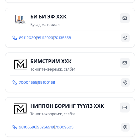
БИ БИ ЭФ ХХК
Бусад материал
89112020
|
99112923
|
70135558
БИМСТРИМ ХХК
Тоног төхөөрөмж, сэлбэг
70004555
|
99100168
НИППОН БОРИНГ ТҮҮЛЗ ХХК
Тоног төхөөрөмж, сэлбэг
98106696
|
95266919
|
70009605