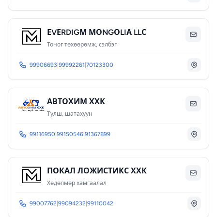
ЕVЕRDIGМ МОNGОLIА LLС
Тоног төхөөрөмж, сэлбэг
99906693
|
99992261
|
70123300
АВТОХИМ ХХК
Түлш, шатахуун
99116950
|
99150546
|
91367899
ПОКАЛ ЛОЖИСТИКС ХХК
Хөдөлмөр хамгаалал
99007762
|
99094232
|
99110042