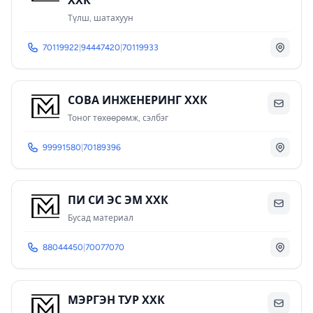
ХХК
Түлш, шатахуун
70119922
|
94447420
|
70119933
СОВА ИНЖЕНЕРИНГ ХХК
Тоног төхөөрөмж, сэлбэг
99991580
|
70189396
ПИ СИ ЭС ЭМ ХХК
Бусад материал
88044450
|
70077070
МЭРГЭН ТУР ХХК