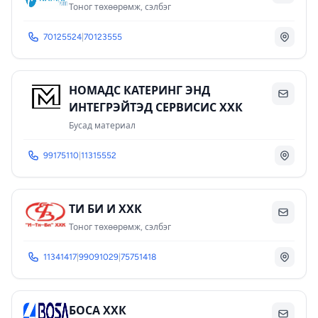
Тоног төхөөрөмж, сэлбэг
70125524
|
70123555
НОМАДС КАТЕРИНГ ЭНД
ИНТЕГРЭЙТЭД СЕРВИСИС ХХК
Бусад материал
99175110
|
11315552
ТИ БИ И ХХК
Тоног төхөөрөмж, сэлбэг
11341417
|
99091029
|
75751418
БОСА ХХК