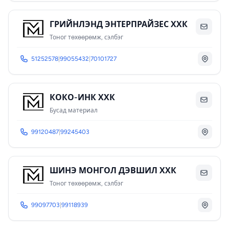
ГРИЙНЛЭНД ЭНТЕРПРАЙЗЕС ХХК
Тоног төхөөрөмж, сэлбэг
51252578
|
99055432
|
70101727
КОКО-ИНК ХХК
Бусад материал
99120487
|
99245403
ШИНЭ МОНГОЛ ДЭВШИЛ ХХК
Тоног төхөөрөмж, сэлбэг
99097703
|
99118939