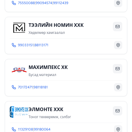
75550088
|
99094574
|
99112439
ТЭЭЛИЙН НОМИН ХХК
Хөдөлмөр хамгаалал
99033151
|
88113171
МАХИМПЕКС ХК
Бусад материал
70172471
|
98118181
ЭЛМОНТЕ ХХК
Тоног төхөөрөмж, сэлбэг
11329108
|
99180064