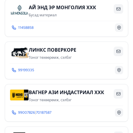
АЙ ЭНД ЭР МОНГОЛИЯ ХХК
Бусад материал
11458858
ЛИНКС ПОВЕРКОРЕ
Тоног төхөөрөмж, сэлбэг
99199335
ВАГНЕР АЗИ ИНДАСТРИАЛ ХХК
Тоног төхөөрөмж, сэлбэг
99007826
|
70187587