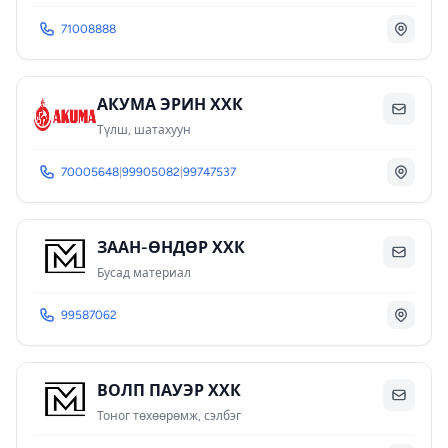
71008888
АКУМА ЭРИН ХХК
Түлш, шатахуун
70005648
|
99905082
|
99747537
ЗААН-ӨНДӨР ХХК
Бусад материал
99587062
ВОЛП ПАУЭР ХХК
Тоног төхөөрөмж, сэлбэг