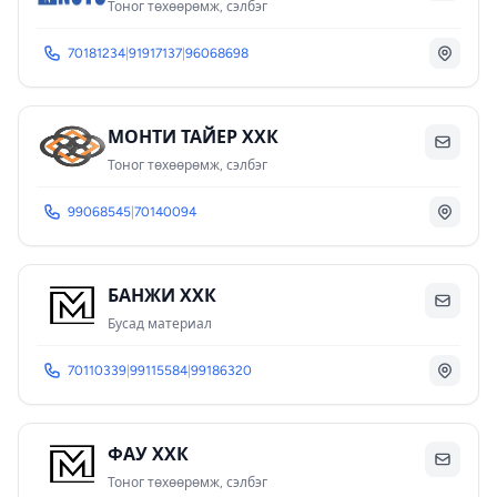
Тоног төхөөрөмж, сэлбэг
70181234
|
91917137
|
96068698
МОНТИ ТАЙЕР ХХК
Тоног төхөөрөмж, сэлбэг
99068545
|
70140094
БАНЖИ ХХК
Бусад материал
70110339
|
99115584
|
99186320
ФАУ ХХК
Тоног төхөөрөмж, сэлбэг