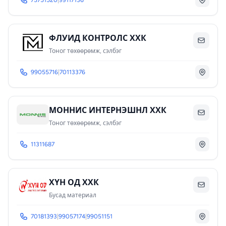
75751520
|
99117136
ФЛУИД КОНТРОЛС ХХК
Тоног төхөөрөмж, сэлбэг
99055716
|
70113376
МОННИС ИНТЕРНЭШНЛ ХХК
Тоног төхөөрөмж, сэлбэг
11311687
ХҮН ОД ХХК
Бусад материал
70181393
|
99057174
|
99051151