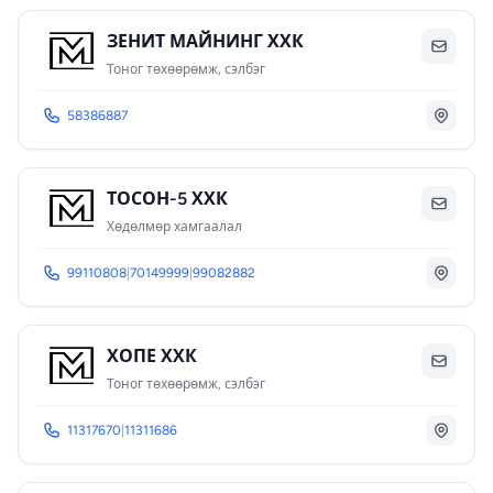
ЗЕНИТ МАЙНИНГ ХХК
Тоног төхөөрөмж, сэлбэг
58386887
ТОСОН-5 ХХК
Хөдөлмөр хамгаалал
99110808
|
70149999
|
99082882
ХΟΠΕ ХХК
Тоног төхөөрөмж, сэлбэг
11317670
|
11311686