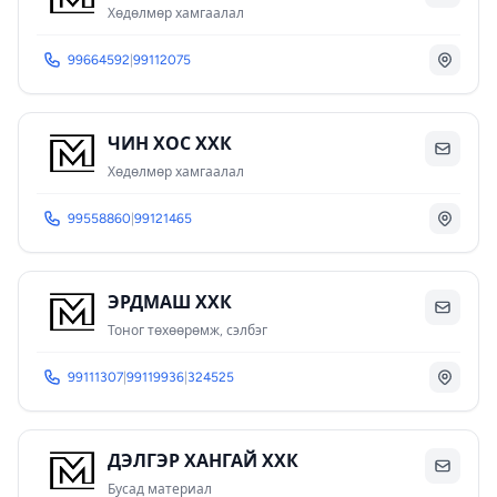
Хөдөлмөр хамгаалал
99664592
|
99112075
ЧИН ХОС ХХК
Хөдөлмөр хамгаалал
99558860
|
99121465
ЭРДМАШ ХХК
Тоног төхөөрөмж, сэлбэг
99111307
|
99119936
|
324525
ДЭЛГЭР ХАНГАЙ ХХК
Бусад материал