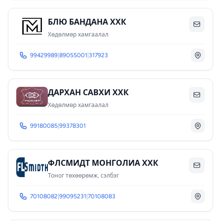
БЛЮ БАНДАНА ХХК
Хөдөлмөр хамгаалал
99429989
|
89055001
|
317923
ДАРХАН САВХИ ХХК
Хөдөлмөр хамгаалал
99180085
|
99378301
ФЛСМИДТ МОНГОЛИА ХХК
Тоног төхөөрөмж, сэлбэг
70108082
|
99095231
|
70108083