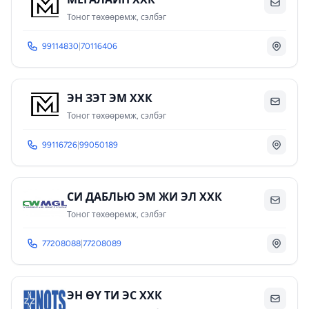
Тоног төхөөрөмж, сэлбэг
99114830
|
70116406
ЭН ЗЭТ ЭМ ХХК
Тоног төхөөрөмж, сэлбэг
99116726
|
99050189
СИ ДАБЛЬЮ ЭМ ЖИ ЭЛ ХХК
Тоног төхөөрөмж, сэлбэг
77208088
|
77208089
ЭН ӨҮ ТИ ЭС ХХК