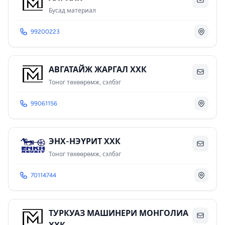
Бусад материал
99200223
АВГАТАЙЖ ЖАРГАЛ ХХК
Тоног төхөөрөмж, сэлбэг
99061156
ЭНХ-НЭҮРИТ ХХК
Тоног төхөөрөмж, сэлбэг
70114744
ТУРКУАЗ МАШИНЕРИ МОНГОЛИА