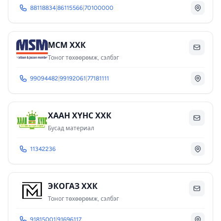
88118834
|
86115566
|
70100000
МСМ ХХК
Тоног төхөөрөмж, сэлбэг
99094482
|
99192061
|
77181111
ХААН ХҮНС ХХК
Бусад материал
11342236
ЭКОГАЗ ХХК
Тоног төхөөрөмж, сэлбэг
91815001
|
91696117