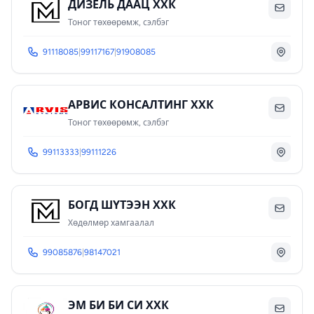
ДИЗЕЛЬ ДААЦ ХХК
Тоног төхөөрөмж, сэлбэг
91118085
|
99117167
|
91908085
АРВИС КОНСАЛТИНГ ХХК
Тоног төхөөрөмж, сэлбэг
99113333
|
99111226
БОГД ШҮТЭЭН ХХК
Хөдөлмөр хамгаалал
99085876
|
98147021
ЭМ БИ БИ СИ ХХК