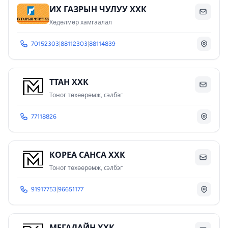
ИХ ГАЗРЫН ЧУЛУУ ХХК
Хөдөлмөр хамгаалал
70152303
|
88112303
|
88114839
ТТАН ХХК
Тоног төхөөрөмж, сэлбэг
77118826
КОРЕА САНСА ХХК
Тоног төхөөрөмж, сэлбэг
91917753
|
96651177
МЕГАЛАЙН ХХК