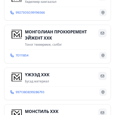
Хөдөлмөр хамгаалал
99273050
|
99196566
МОНГОЛИАН ПРОКЮРЕМЕНТ
ЭЙЖЕНТ ХХК
Тоног төхөөрөмж, сэлбэг
70111854
ҮЖЭЭД ХХК
Бусад материал
99713808
|
99286793
МОНСТИЛЬ ХХК