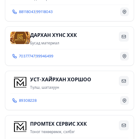
88118043
|
99118043
ДАРХАН ХҮНС ХХК
Бусад материал
70377747
|
99946499
УСТ-ХАЙРХАН ХОРШОО
Түлш, шатахуун
89308228
ПРОМТЕХ СЕРВИС ХХК
Тоног төхөөрөмж, сэлбэг