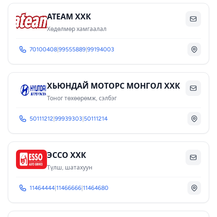
АТЕАМ ХХК
Хөдөлмөр хамгаалал
70100408
|
99555889
|
99194003
ХЬЮНДАЙ МОТОРС МОНГОЛ ХХК
Тоног төхөөрөмж, сэлбэг
50111212
|
99939303
|
50111214
ЭССО ХХК
Түлш, шатахуун
11464444
|
11466666
|
11464680