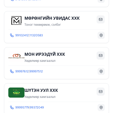
МӨРӨНГИЙН УВИДАС ХХК
Тоног төхөөрөмж, сэлбэг
99102412
|
11320583
МОН ИРЭЭДҮЙ ХХК
Хөдөлмөр хамгаалал
99997612
|
99997512
ШҮТЭН УУЛ ХХК
Хөдөлмөр хамгаалал
99995779
|
99372049