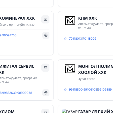
КОМИНЕРАЛ ХХК
КПМ ХХК
Автоматжуулалт, прог
йгаль орчны үйлчилгээ
хангамж
9
|
99094756
70118013
|
70118009
ИЖИТАЛ СЕРВИС
МОНГОЛ ПОЛИ
ХК
ХООЛОЙ ХХК
томатжуулалт, программ
Зураг төсөл
нгамж
99118500
|
99106105
|
99109389
8
|
99882039
|
98902038
КСИОМ
ГАЗАР ДЭЛХИЙ 