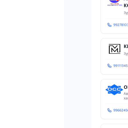
К
Зу
9927810
К
Зу
99111345
О
Ав
ха
9966245