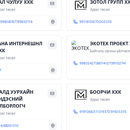
АЛ ЧУЛУУ ХХК
ЗОТОЛ ГРУПП Х
раг төсөл
Зураг төсөл
|
99838767
|
99832174
99118128
|
70002335
АНА ИНТЕРНЕШНЛ
ЭКОТЕХ ПРОЕКТ
ХК
Байгаль орчны үйлчил
раг төсөл
99832427
|
88114127
|
99152741
7
АЛД УУРХАЙН
БООРЧИ ХХК
НДЭСНИЙ
Зураг төсөл
ЛБОРЛОГЧ
91910663
|
11319372
|
91925335
раг төсөл
34
|
88261310