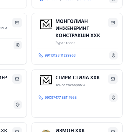
МОНГОЛИАН
ИНЖЕНЕРИНГ
рамм
КОНСТРАКШН ХХК
Зураг төсөл
99113128
|
11329963
МЕР
СТИРИ СТИЛА ХХК
Тоног төхөөрөмж
99097477
|
88117668
ХХК
ИЗМОН ХХК