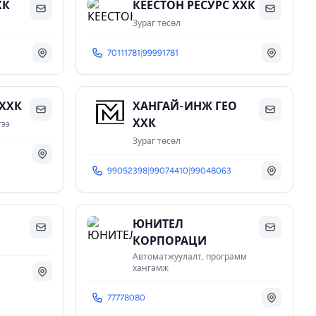
ХК
КЕЕСТОН РЕСУРС ХХК
Зураг төсөл
70111781
|
99991781
 ХХК
ХАНГАЙ-ИНЖ ГЕО
ХХК
гээ
Зураг төсөл
99052398
|
99074410
|
99048063
ЮНИТЕЛ
КОРПОРАЦИ
Автоматжуулалт, программ
хангамж
77778080