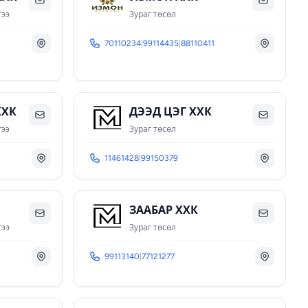
гээ
Зураг төсөл
70110234
|
99114435
|
88110411
ХХК
ДЭЭД ЦЭГ ХХК
гээ
Зураг төсөл
11461428
|
99150379
ЗААБАР ХХК
гээ
Зураг төсөл
99113140
|
77121277