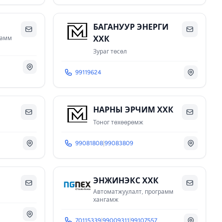
К
БАГАНУУР ЭНЕРГИ
ХХК
рамм
Зураг төсөл
99119624
НАРНЫ ЭРЧИМ ХХК
Тоног төхөөрөмж
99081808
|
99083809
ЭНЖИНЭКС ХХК
Автоматжуулалт, программ
хангамж
70115339
|
99009311
|
99107557