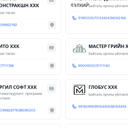
ОНСТРАКШН ХХК
Байгаль орчны үйлчил
раг төсөл
91991229
|
70124424
|
96062166
3
|
99822182
ИТО ХХК
МАСТЕР ГРИЙН 
раг төсөл
Байгаль орчны үйлчил
|
77111188
99009200
|
91111140
РГИЛ СОФТ ХХК
ГЛОБУС ХХК
томатжуулалт, программ
Байгаль орчны үйлчил
нгамж
99183499
|
99164459
|
86164459
0
|
99828776
|
88085205