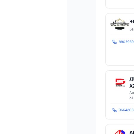
Э
Ба
8803959
Д
Х
Ав
ха
9664203
А