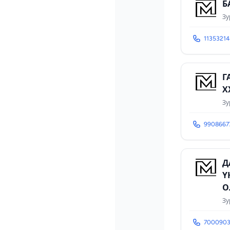
Б
Зу
11353214
Г
Х
Зу
9908667
Д
Ү
О
Зу
700090