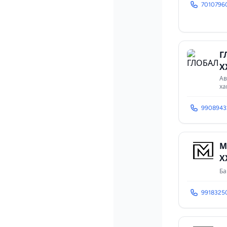
7010796
Г
Х
Ав
ха
9908943
М
Х
Ба
9918325