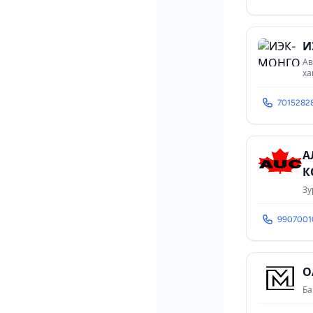
И
Ав
ха
7015282
А
К
Зу
9907001
О
Ба