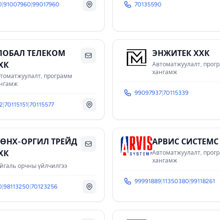
0
|
91007960
|
99017960
70135590
ЛОБАЛ ТЕЛЕКОМ
ЭНЖИТЕК ХХК
ХК
Автоматжуулалт, прог
хангамж
томатжуулалт, программ
нгамж
99097937
|
70115339
2
|
70115151
|
70115577
ӨНХ-ОРГИЛ ТРЕЙД
АРВИС СИСТЕМС
ХК
Автоматжуулалт, прог
хангамж
йгаль орчны үйлчилгээ
99991889
|
11350380
|
99118261
0
|
98113250
|
70123256