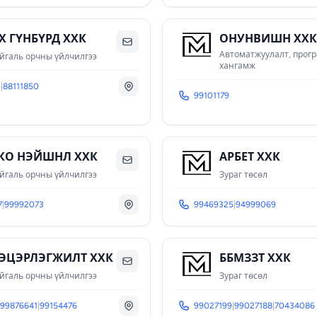
Х ГҮНБҮРД ХХК
ОНУНВИШН ХХ
Автоматжуулалт, прог
йгаль орчны үйлчилгээ
хангамж
0
|
88111850
99101179
КО НЭЙШНЛ ХХК
АРБЕТ ХХК
йгаль орчны үйлчилгээ
Зураг төсөл
7
|
99992073
99469325
|
94999069
ЭЦЭРЛЭГЖИЛТ ХХК
ББМЗЗТ ХХК
йгаль орчны үйлчилгээ
Зураг төсөл
99876641
|
99154476
99027199
|
99027188
|
70434086