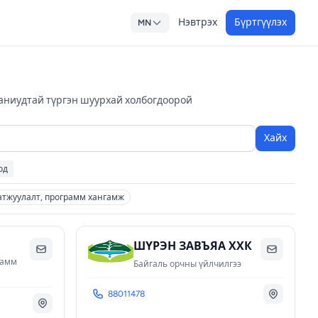
Нэвтрэх
Бүртгүүлэх
MN
паниудтай түргэн шуурхай холбогдоорой
Хайх
од
тжуулалт, программ хангамж
ШҮРЭН ЗАВЪЯА ХХК
рамм
Байгаль орчны үйлчилгээ
88011478