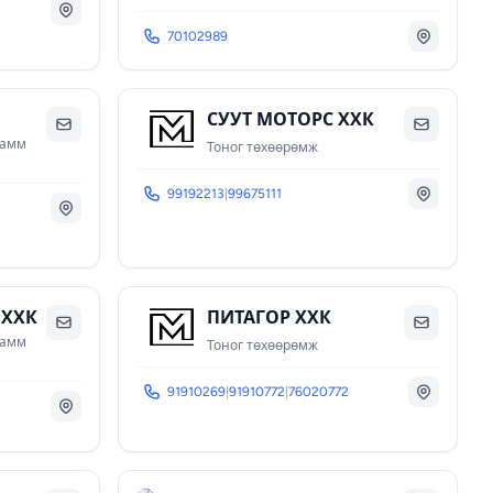
70102989
СУУТ МОТОРС ХХК
рамм
Тоног төхөөрөмж
99192213
|
99675111
 ХХК
ПИТАГОР ХХК
рамм
Тоног төхөөрөмж
91910269
|
91910772
|
76020772