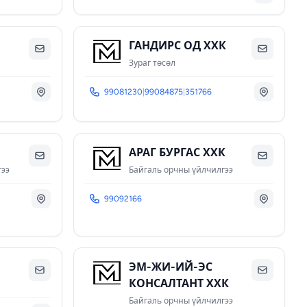
ГАНДИРС ОД ХХК
Зураг төсөл
99081230
|
99084875
|
351766
АРАГ БУРГАС ХХК
гээ
Байгаль орчны үйлчилгээ
99092166
ЭМ-ЖИ-ИЙ-ЭС
КОНСАЛТАНТ ХХК
Байгаль орчны үйлчилгээ