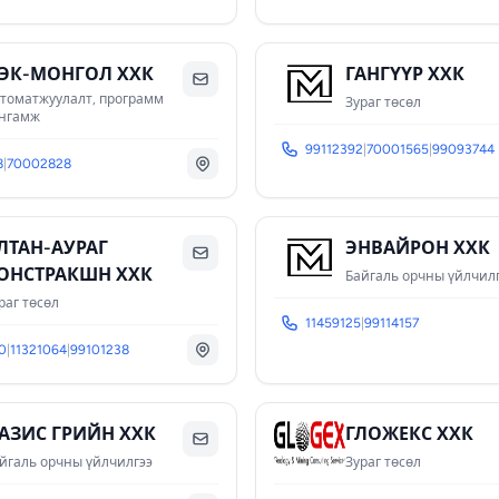
ЭК-МОНГОЛ ХХК
ΓΑΗΓΥΥΡ ХХК
томатжуулалт, программ
Зураг төсөл
нгамж
99112392
|
70001565
|
99093744
8
|
70002828
ЛТАН-АУРАГ
ЭНВАЙРОН ХХК
ОНСТРАКШН ХХК
Байгаль орчны үйлчил
раг төсөл
11459125
|
99114157
0
|
11321064
|
99101238
АЗИС ГРИЙН ХХК
ГЛОЖЕКС ХХК
йгаль орчны үйлчилгээ
Зураг төсөл