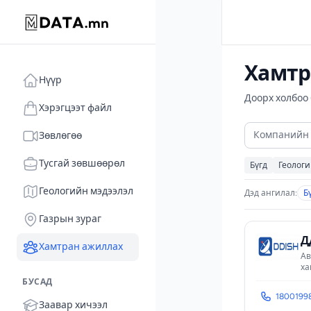
Хамтр
Нүүр
Доорх холбоо
Хэрэгцээт файл
Зөвлөгөө
Тусгай зөвшөөрөл
Бүгд
Геологи
Геологийн мэдээлэл
Дэд ангилал:
Б
Газрын зураг
Д
Хамтран ажиллах
Ав
ха
БУСАД
1800199
Заавар хичээл