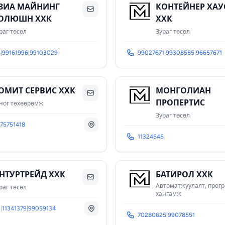
ЗИА МАЙНИНГ
КОНТЕЙНЕР ХАУ
ОЛЮШН ХХК
ХХК
раг төсөл
Зураг төсөл
6
|
99161996
|
99103029
99027671
|
99308585
|
96657671
ОМИТ СЕРВИС ХХК
МОНГОЛИАН
ПРОПЕРТИС
ног төхөөрөмж
Зураг төсөл
75751418
11324545
НТУРТРЕЙД ХХК
БАТИРОЛ ХХК
Автоматжуулалт, прог
раг төсөл
хангамж
0
|
11341379
|
99059134
70280625
|
99078551