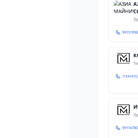
А
С
Зу
9915199
К
То
11341415
|
И
Зу
9911478