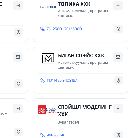
С
ТОПИКА ХХК
Автоматжуулалт, программ
хангамж
70125001
|
70125000
БИГАН СПЭЙС ХХК
Автоматжуулалт, программ
хангамж
11311485
|
9402197
СПЭЙШЛ МОДЕЛИНГ
ХХК
рамм
Зураг төсөл
99886368