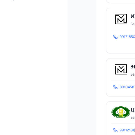
И
Ба
9917185
Э
Ба
8810458
Ц
Ба
99112181
|