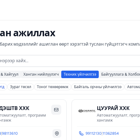
ан ажиллах
 барих мэдээллийг ашиглан өөрт хэрэгтэй туслан гүйцэтгэгч ком
 & Хайгуул
Ханган нийлүүлэгч
Техник үйлчилгээ
Байгууллага & Холбо
үгд
Зураг төсөл
Тоног төхөөрөмж
Байгаль орчны үйлчилгээ
Автома
ДЭШТВ ХХК
ЦУУРАЙ ХХК
томатжуулалт, программ
Автоматжуулалт, прог
нгамж
хангамж
8
|
98113610
99112130
|
11362854